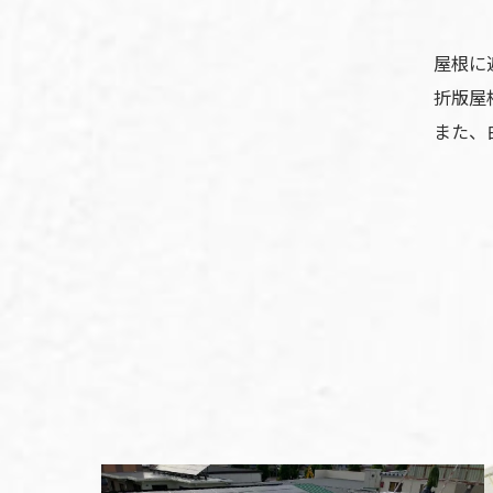
屋根に
折版屋
また、