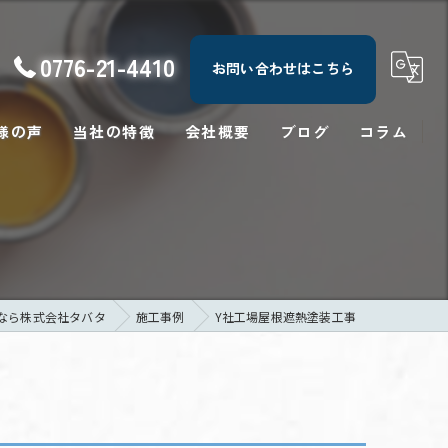
0776-21-4410
お問い合わせはこちら
様の声
当社の特徴
会社概要
ブログ
コラム
屋根
防水
修繕
なら株式会社タバタ
施工事例
Y社工場屋根遮熱塗装工事
塗り替え
シーリング