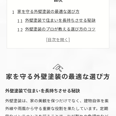
家を守る外壁塗装の最適な選び方
外壁塗装で住まいを長持ちさせる秘訣
外壁塗装のプロが教える選び方のコツ
外壁塗装で失敗しないポイントと注意点
外壁塗装の耐久性と美観を両立する方法
外壁塗装の助成金や費用相場も要チェック
美観長持ちの秘訣は外壁塗装の質
外壁塗装の質が美観維持に重要な理由
家を守る外壁塗装の最適な選び方
外壁塗装でアートウォールを実現する方法
外壁塗装で住まいを長持ちさせる秘訣
外壁塗装でペイントアートを楽しむコツ
外壁塗装の質で建物価値はどう変わる？
外壁塗装は、家の美観を保つだけでなく、建物自体を紫
外壁塗装が家の印象を左右するポイント
外線や雨風から守る重要な役割を果たしています。定期
的なメンテナンスを行うことで、ひび割れや色褪せなど