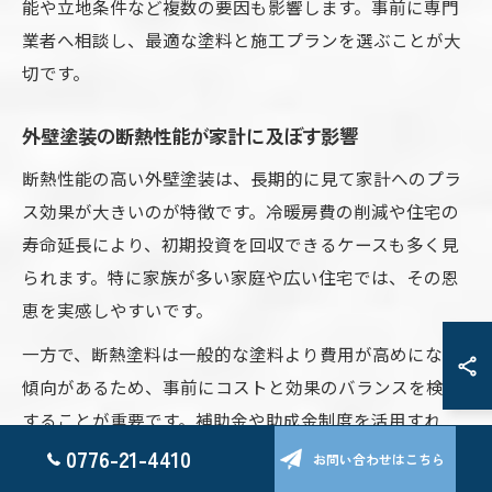
能や立地条件など複数の要因も影響します。事前に専門
業者へ相談し、最適な塗料と施工プランを選ぶことが大
切です。
外壁塗装の断熱性能が家計に及ぼす影響
断熱性能の高い外壁塗装は、長期的に見て家計へのプラ
ス効果が大きいのが特徴です。冷暖房費の削減や住宅の
寿命延長により、初期投資を回収できるケースも多く見
られます。特に家族が多い家庭や広い住宅では、その恩
恵を実感しやすいです。
一方で、断熱塗料は一般的な塗料より費用が高めになる
傾向があるため、事前にコストと効果のバランスを検討
することが重要です。補助金や助成金制度を活用すれ
ば、初期費用を抑えつつ高性能な塗料を選択できます。
0776-21-4410
お問い合わせはこちら