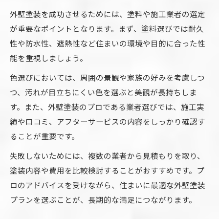
外壁塗装を成功させるためには、塗料や施工業者の選定
外壁塗装の断熱性で快適な住環境を実現
が重要なポイントとなります。まず、塗料選びでは耐久
外壁塗装の遮熱・断熱塗料の特徴を解説
性や防水性、遮熱性など住まいの環境や目的に合った性
外壁塗装で省エネ効果を感じるポイント
能を重視しましょう。
外壁塗装の断熱性能が家計に及ぼす影響
色選びにおいては、周囲の景観や家族の好みを考慮しつ
コストも考慮した外壁塗装の進め方
つ、汚れが目立ちにくい色を選ぶと美観が長持ちしま
外壁塗装の費用相場とコストダウン術
す。また、外壁塗装のプロである業者選びでは、施工実
外壁塗装助成金の活用で賢く節約する方法
績や口コミ、アフターサービスの内容をしっかり確認す
外壁塗装の見積もり比較で失敗を防ぐ
ることが重要です。
外壁塗装の費用内訳を知って選ぶポイント
失敗しないためには、複数の業者から見積もりを取り、
外壁塗装のリフォームで注意すべき点
塗装内容や費用を比較検討することがおすすめです。プ
ロのアドバイスを受けながら、住まいに最適な外壁塗装
プランを選ぶことが、長期的な満足につながります。