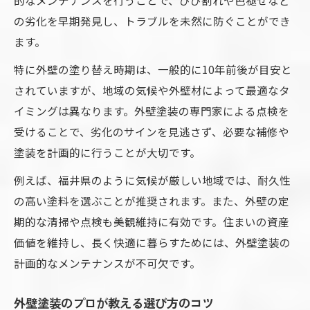
ダメ込み対策で安心な外壁塗装を実現
の劣化を早期発見し、トラブルを未然に防ぐことができ
外壁塗装でダメ込みを防ぐチェック項目
ます。
外壁塗装のダメ込み回避で安心リフォーム
特に外壁の塗り替え時期は、一般的に10年前後が目安と
外壁塗装の隠れコストを見抜く賢い方法
されていますが、地域の気候や外壁材によって最適なタ
外壁塗装でダメ込み対策を徹底する理由
イミングは異なります。外壁塗装の専門家による点検を
外壁塗装のトラブルを防ぐポイントとは
受けることで、劣化のサインを見逃さず、必要な補修や
外壁塗装で色選びに失敗しない方法
塗装を計画的に行うことが大切です。
外壁塗装でやめたほうがいい色を知る
例えば、福井県のように気候が厳しい地域では、耐久性
外壁塗装で不幸になる色を避けるコツ
の高い塗料を選ぶことが推奨されます。また、外壁の定
外壁塗装の色選びで後悔しないために
期的な清掃や点検も美観維持に有効です。住まいの資産
外壁塗装で人気カラーと失敗例を比較
価値を維持し、長く快適に暮らすためには、外壁塗装の
外壁塗装の色選びで美観を保つポイント
計画的なメンテナンスが不可欠です。
断熱効果も叶う賢い外壁塗装とは
外壁塗装のプロが教える選び方のコツ
外壁塗装で断熱効果を高める塗料の選び方