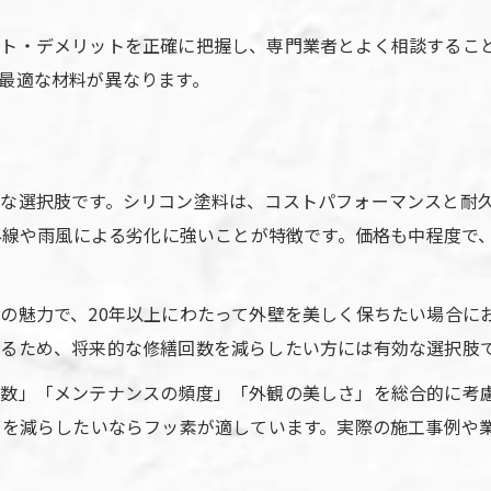
外壁塗装で支持される塗料メーカーの特徴
ト・デメリットを正確に把握し、専門業者とよく相談するこ
耐久性重視なら外壁塗装に何を選ぶべきか
最適な材料が異なります。
外壁塗装材料の耐久性比較と選択基準
長持ちする外壁塗装塗料の見極め方
シリコンとフッ素の耐用年数と実力差
な選択肢です。シリコン塗料は、コストパフォーマンスと耐
外壁塗装で最強の塗料はどれか徹底解析
紫外線や雨風による劣化に強いことが特徴です。価格も中程度で
外壁塗装の耐汚染性・耐候性を深堀り解説
外壁塗装材料のグレードごとの特徴と選び方
の魅力で、20年以上にわたって外壁を美しく保ちたい場合に
外壁塗装塗料グレード別の違いと特徴
るため、将来的な修繕回数を減らしたい方には有効な選択肢
グレードごとの外壁塗装材料選びのコツ
数」「メンテナンスの頻度」「外観の美しさ」を総合的に考慮
外壁塗装の価格帯とグレードの関係を解説
スを減らしたいならフッ素が適しています。実際の施工事例や
シリコンやフッ素など各グレードの実力比較