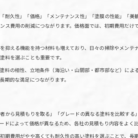
外壁塗装材料の種類ごとのメリットを紹介
美観とコストを両立する外壁塗装材料の秘訣
「耐久性」「価格」「メンテナンス性」「塗膜の性能」「美観
外壁塗装で美観とコストを両立させる方法
ンス費用の削減につながります。価格面では、初期費用だけ
外壁塗装材料の価格と見た目を両面チェック
長く美しい外壁塗装のための材料選び実例
を抑える機能を持つ材料も増えており、日々の掃除やメンテ
外壁塗装でおすすめのコスパ重視塗料解説
塗料を選ぶことも重要です。
美観維持に役立つ外壁塗装塗料の選び方
塗料の相性、立地条件（海沿い・山間部・都市部など）によ
長期的な満足につながります。
業者から見積もりを取る」「グレードの異なる塗料を比較する
ードによって価格が異なるため、各社の見積もり内容をよく
初期費用がやや高くても耐久性の高い塗料を選ぶことで、長