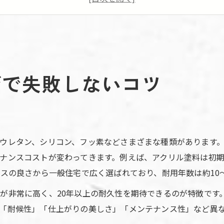
外壁塗装材料費を抑える賢い選択術
人気の外壁塗装塗料おすすめ比較
シリコンとフッ素外壁塗装の違い徹底解説
外壁塗装で注目のシリコン塗料の強みとは
びで失敗しないコツ
外壁塗装に最適なフッ素塗料の特長を検証
シリコンとフッ素塗料の耐久性実体験レビュー
外壁塗装の価格差とコストパフォーマンス比較
外壁塗装で迷う方に最強塗料の選び方指南
ウレタン、シリコン、フッ素などさまざまな種類があります
外壁塗装でおすすめの材料を比較検証
ナンスコストが変わってきます。例えば、アクリル塗料は初期
外壁塗装で選ばれる塗料のおすすめポイント
スの良さから一般住宅で広く選ばれており、耐用年数は約10〜
人気外壁塗装材料の耐久性と価格を比較
が非常に高く、20年以上の耐久性を期待できるのが特徴です
シリコン・フッ素塗料の実際の使用感レビュー
「耐候性」「仕上がりの美しさ」「メンテナンス性」など異
外壁塗装塗料グレード別の選び方ガイド