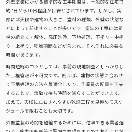
外壁塗装にかかる標準的な工事期間は、一般的な住宅で
雨の日に外壁塗装を進めるための工夫
約7日から10日程度が目安とされています。しかし、実
際には天候や建物の大きさ、塗料の種類、外壁の状態な
外壁塗装は雨の日にできるのか解説
どによって前後することが多いです。塗装の工程には足
雨天時の外壁塗装で注意すべきポイント
場の組立て・解体、高圧洗浄、下地処理、下塗り・中塗
外壁塗装の乾燥時間が雨で変わる理由
り・上塗り、乾燥期間などが含まれ、それぞれに必要な
外壁塗装中に雨が降った場合の対処法
時間があります。
雨の日でも外壁塗装を遅らせない工夫
時間短縮のコツとしては、事前の現地調査としっかりし
下塗りから中塗りまでの理想的な間隔
た工程管理が不可欠です。例えば、建物の状態に合わせ
外壁塗装の下塗りと中塗り間隔の考え方
て下地処理の方法を最適化したり、作業員の配置を工夫
下塗り後の乾燥時間が外壁塗装に与える影
することで、無駄な待ち時間を減らすことができます。
響
加えて、天候に左右されやすい乾燥工程を見極めてスケ
外壁塗装の中塗り開始に最適なタイミング
ジュールを組むことも大切です。
間隔が短すぎる外壁塗装のリスクとは
外壁塗装の時間を短縮するためには、信頼できる業者選
外壁塗装の仕上がりを左右する間隔管理法
びと、施主側も事前に質問や要望をまとめておくことが