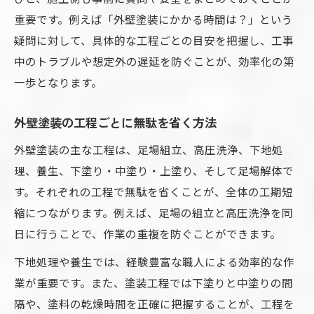
高圧洗浄や足場作業も外壁塗装時間に影響
重要です。例えば「外壁塗装にかかる時間は？」という
疑問に対して、具体的な工程ごとの目安を把握し、工事
外壁塗装前の高圧洗浄に必要な時間とは
中のトラブルや想定外の遅延を防ぐことが、効率化の第
足場作業が外壁塗装の工期に与える影響
一歩となります。
高圧洗浄後の外壁塗装で注意すべき点
外壁塗装の足場組立から解体までの流れ
外壁塗装の工程ごとに無駄を省く方法
洗浄と足場作業を効率化する外壁塗装術
外壁塗装の主な工程は、足場組立、高圧洗浄、下地処
外壁塗装の完全乾燥を効率よく進める方法
理、養生、下塗り・中塗り・上塗り、そして足場解体で
外壁塗装の完全乾燥を早めるための工夫
す。それぞれの工程で無駄を省くことが、全体の工期短
温度や湿度が外壁塗装の乾燥時間に与える
縮につながります。例えば、足場の組立と高圧洗浄を同
影響
日に行うことで、作業の重複を防ぐことができます。
外壁塗装の乾燥不足を防ぐ管理ポイント
下地処理や養生では、経験豊富な職人による効率的な作
外壁塗装で乾燥ムラをなくす実践方法
業が重要です。また、塗装工程では下塗りと中塗りの間
外壁塗装の乾燥時間を短縮する最新技術
隔や、塗料の乾燥時間を正確に把握することが、工程を