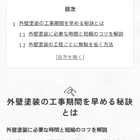
目次
外壁塗装の工事期間を早める秘訣とは
外壁塗装に必要な時間と短縮のコツを解説
外壁塗装の工程ごとに無駄を省く方法
天候で変わる外壁塗装の時間対策とは
外壁塗装期間を縮める効率的な段取り術
乾燥時間を見極めた外壁塗装の進行管理
最適な乾燥時間で美しい外壁塗装を実現
外壁塗装の乾燥時間を守る重要性とは
外壁塗装の工事期間を早める秘訣
塗装ごとの適切な乾燥時間を知るポイント
とは
外壁塗装の上塗りと乾燥時間の関係を解説
外壁塗装に必要な時間と短縮のコツを解説
乾燥不十分が外壁塗装に及ぼす影響とは
外壁塗装で乾燥時間を短縮するための工夫