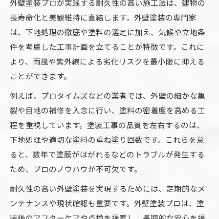
外壁塗装プロが実践する耐久性の高い施工法は、建物の
確認
長寿命化と美観維持に直結します。外壁塗装の専門家
外壁塗装プロの実績が安心につながる理由
は、下地処理の徹底や塗料の選定に加え、気候や立地条
外壁塗装プロの見積もり内容の見極め方
件を考慮した工事計画を立てることが特徴です。これに
外壁塗装工事で資産価値を維持する方法
より、雨風や紫外線による劣化リスクを最小限に抑える
ことができます。
外壁塗装プロの施工で資産価値を高く保つ
秘訣
例えば、プロタイムズなどの業者では、外壁の細かな亀
外壁塗装プロが推奨する計画的なメンテナ
裂や目地の補修を入念に行い、塗料の密着度を高める工
ンス
程を重視しています。塗装工事の品質を左右するのは、
下地処理や適切な塗料の重ね塗り回数です。これらを怠
外壁塗装で見た目と耐久性を両立する方法
ると、数年で塗膜がはがれるなどのトラブルが発生する
外壁塗装プロが教える長寿命塗料の選び方
ため、プロのノウハウが不可欠です。
外壁塗装プロによる定期点検の重要性
耐久性の高い外壁塗装を実現するためには、定期的なメ
外壁の劣化対策にプロの技術が役立つ
ンテナンスや現状確認も重要です。外壁塗装プロは、塗
外壁塗装プロが実践する劣化診断のポイン
装後のアフターケアや点検を提案し、長期的な安心を提