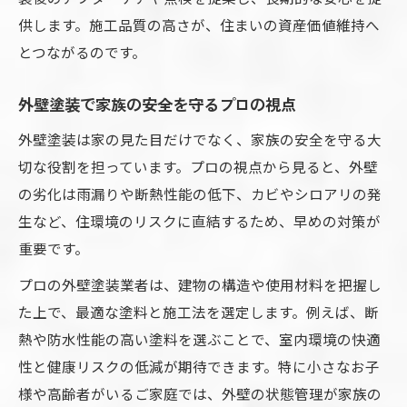
ト
供します。施工品質の高さが、住まいの資産価値維持へ
外壁塗装で劣化を防ぐプロのメンテナンス
とつながるのです。
術
外壁塗装プロが明かす劣化のサインと対処
外壁塗装で家族の安全を守るプロの視点
法
外壁塗装は家の見た目だけでなく、家族の安全を守る大
外壁塗装のプロ技で雨漏りやひび割れを予
切な役割を担っています。プロの視点から見ると、外壁
防
の劣化は雨漏りや断熱性能の低下、カビやシロアリの発
外壁塗装プロの知見でトラブルを未然に防
生など、住環境のリスクに直結するため、早めの対策が
ぐ
重要です。
外壁塗装を依頼する際の注意ポイント
プロの外壁塗装業者は、建物の構造や使用材料を把握し
外壁塗装プロに依頼時に注意すべき事項
た上で、最適な塗料と施工法を選定します。例えば、断
外壁塗装プロの見積もりで失敗しないコツ
熱や防水性能の高い塗料を選ぶことで、室内環境の快適
外壁塗装のプロと契約前に確認したい内容
性と健康リスクの低減が期待できます。特に小さなお子
外壁塗装プロの工事中の対応で注目したい
様や高齢者がいるご家庭では、外壁の状態管理が家族の