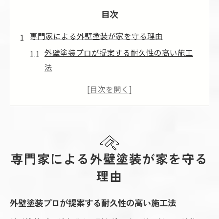
目次
専門家による外壁塗装が家を守る理由
外壁塗装プロが提案する耐久性の高い施工
法
外壁塗装で家族の安全を守るプロの視点
外壁塗装プロが明かす劣化リスクと対策
外壁塗装プロだからできる最適な塗料選び
外壁塗装で資産価値を維持する専門家の技
術
専門家による外壁塗装が家を守る
安心を得る外壁塗装プロの選び方
理由
外壁塗装プロ選びで重視すべき信頼の基準
外壁塗装プロの評判や口コミを徹底比較
外壁塗装プロが提案する耐久性の高い施工法
外壁塗装プロの保証とアフターサービスの