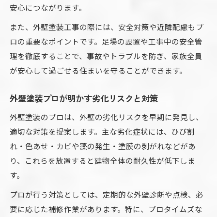
点
安心につながります。
外壁塗装プロとのトラブル防止のための準
また、外壁塗装工事の際には、安全対策や近隣配慮もプ
備
ロの重要なポイントです。足場の設置や工事中の安全管
長持ちの秘訣は外壁塗装プロの知見から
理を徹底することで、事故やトラブルを防ぎ、家族全員
外壁塗装プロのアドバイスで長持ちする秘
が安心して過ごせる住まいを守ることができます。
訣
外壁塗装プロが明かす劣化リスクと対策
外壁塗装プロが勧める塗料選びと施工法
外壁塗装のプロは、外壁の劣化リスクを早期に発見し、
外壁塗装プロの視点で押さえるメンテナン
適切な対策を提案します。主な劣化症状には、ひび割
ス
れ・色あせ・カビや藻の発生・塗膜の剥がれなどがあ
外壁塗装プロの経験が生む耐久性アップ術
り、これらを放置すると建物全体の耐久性が低下しま
外壁塗装プロが語る塗装後の管理のポイン
す。
ト
プロが行う対策としては、定期的な外壁診断や点検、必
要に応じた補修作業があります。特に、プロタイムズな