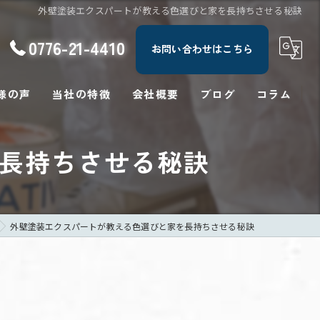
外壁塗装エクスパートが教える色選びと家を長持ちさせる秘訣
0776-21-4410
お問い合わせはこちら
様の声
当社の特徴
会社概要
ブログ
コラム
屋根
を長持ちさせる秘訣
防水
修繕
外壁塗装エクスパートが教える色選びと家を長持ちさせる秘訣
塗り替え
シーリング