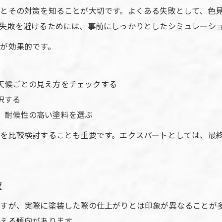
外壁塗装エクスパートが語る失敗例と対策
とその対策を知ることが大切です。よくある失敗として、色
外壁塗装の色選びで重要な家族の意見共有
失敗を避けるためには、事前にしっかりとしたシミュレーシ
塗料選定がもたらす住まいの快適性とは
が効果的です。
外壁塗装に適した塗料選びのコツを解説
外壁塗装エクスパートがすすめる快適塗料
天候ごとの見え方をチェックする
外壁塗装で生活環境が変わる理由を紹介
択する
外壁塗装の塗料がもたらす断熱効果の実際
、耐候性の高い塗料を選ぶ
外壁塗装で快適性を高める塗料の選定基準
を比較検討することも重要です。エクスパートとしては、最
較
すが、実際に塗装した際の仕上がりとは印象が異なることが
える傾向があります。