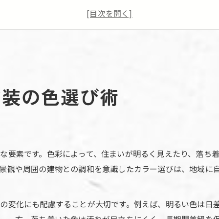
外壁塗装で失敗しない色の選び方とは
外壁塗装の色見本と実際のイメージ比較
外壁塗装で人気カラーを選ぶ際の注意点
外壁塗装で家を長持ちさせるコツを公開
外壁塗装で住まいを守るメンテナンス術
塗装の色選び術
外壁塗装で長持ちする塗料の選び方とは
外壁塗装の耐久性を高めるポイント解説
外壁塗装後の定期的なケアの重要性とは
外壁塗装で劣化を防ぐ日常の対策方法
な要素です。色彩によって、住まいが明るく見えたり、落ち
おしゃれな外観へ導く外壁塗装の極意
景観や周囲の建物との調和を意識したカラー選びは、地域に
外壁塗装で叶える洗練された外観作り
外壁塗装で理想のデザインを実現する方法
の変化にも配慮することが大切です。例えば、明るい色は日
外壁塗装色が与える印象とコツを解説