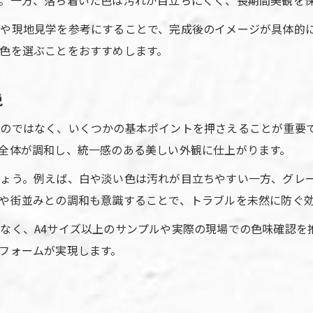
。一方、落ち着いた色は汚れが目立ちにくく、長期間美観を
外壁塗装で目を引くカラーコーデ術
や現地見学を参考にすることで、完成後のイメージが具体的
外壁塗装で家全体の雰囲気を変える秘訣
色を選ぶことをおすすめします。
色選びに迷う方へ外壁塗装エキスパートの提案
外壁塗装色選びのプロが教える判断基準
説
外壁塗装エクスパートのおすすめ色選定法
のではなく、いくつかの基本ポイントを押さえることが重要
外壁塗装で失敗しないための体験談紹介
全体が調和し、統一感のある美しい外観に仕上がります。
外壁塗装で人気色を取り入れるコツとは
ょう。例えば、白や淡い色は汚れが目立ちやすい一方、グレ
外壁塗装エクスパートがよくある疑問に回答
や街並みとの調和も意識することで、トラブルを未然に防ぐ
失敗しない外壁塗装とカラー決定のヒント
なく、A4サイズ以上のサンプルや実際の現場での色味確認を
外壁塗装で避けたい色とその理由解説
フォームが実現します。
外壁塗装でカラー決定に役立つ比較方法
外壁塗装で後悔しないための注意点まとめ