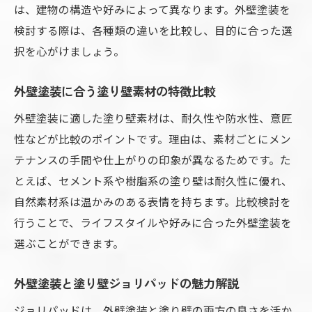
は、建物の構造や好みによって異なります。外壁塗装を
外壁塗装と塗り壁のメンテナンス頻度の目
検討する際は、各種類の違いを比較し、目的に合った選
安
択を心がけましょう。
外壁塗装後の塗り壁補修ポイントを知る
外壁塗装に適した塗り壁の劣化対策法
外壁塗装に合う塗り壁素材の特徴比較
外壁塗装と塗り壁のセルフケア方法
外壁塗装に適した塗り壁素材は、耐久性や防水性、意匠
外壁塗装でおしゃれな塗り壁を実現するコツ
性などが比較のポイントです。理由は、素材ごとにメン
外壁塗装で叶えるおしゃれな塗り壁実例
テナンスの手間や仕上がりの印象が異なるためです。た
外壁塗装と塗り壁で色選びのポイント解説
とえば、セメント系や樹脂系の塗り壁は耐久性に優れ、
自然素材系は温かみのある表情を持ちます。比較検討を
外壁塗装で人気の塗り壁デザインを紹介
行うことで、ライフスタイルや好みに合った外壁塗装を
外壁塗装でセンス良く塗り壁を仕上げる方
選ぶことができます。
法
外壁塗装で塗り壁の質感を最大限活かす
外壁塗装と塗り壁ジョリパッドの魅力解説
外壁塗装と塗り壁で後悔しない配色選び
ジョリパッドは、外壁塗装と塗り壁の両方の良さを活か