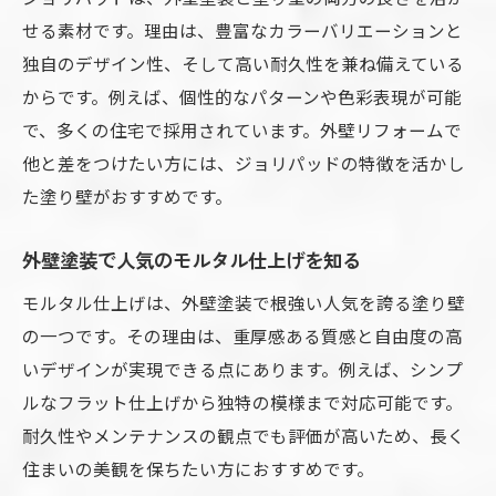
外壁塗装と塗り壁の耐久性と長持ちの秘訣
せる素材です。理由は、豊富なカラーバリエーションと
外壁塗装と塗り壁の耐久性を徹底比較
独自のデザイン性、そして高い耐久性を兼ね備えている
外壁塗装で長持ちする塗り壁の秘訣解説
からです。例えば、個性的なパターンや色彩表現が可能
外壁塗装の耐用年数と塗り壁の違いを整理
で、多くの住宅で採用されています。外壁リフォームで
外壁塗装で選ぶ塗り壁の防水対策方法
他と差をつけたい方には、ジョリパッドの特徴を活かし
た塗り壁がおすすめです。
外壁塗装の劣化を防ぐ塗り壁メンテナンス
外壁塗装と塗り壁で長寿命を目指すポイン
外壁塗装で人気のモルタル仕上げを知る
ト
モルタル仕上げは、外壁塗装で根強い人気を誇る塗り壁
塗り壁外壁のデメリットと対策を整理
の一つです。その理由は、重厚感ある質感と自由度の高
外壁塗装で知る塗り壁外壁のデメリット
いデザインが実現できる点にあります。例えば、シンプ
外壁塗装と塗り壁のカビやひび割れ対策
ルなフラット仕上げから独特の模様まで対応可能です。
外壁塗装で防ぐ塗り壁の劣化リスクとは
耐久性やメンテナンスの観点でも評価が高いため、長く
外壁塗装と塗り壁のメンテナンス費用の注
住まいの美観を保ちたい方におすすめです。
意