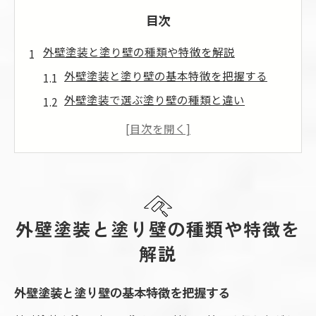
目次
外壁塗装と塗り壁の種類や特徴を解説
外壁塗装と塗り壁の基本特徴を把握する
外壁塗装で選ぶ塗り壁の種類と違い
外壁塗装に合う塗り壁素材の特徴比較
外壁塗装と塗り壁ジョリパッドの魅力解説
外壁塗装で人気のモルタル仕上げを知る
外壁塗装と塗り壁メーカーの特徴を整理
外壁塗装と塗り壁のメリットデメリット比較
外壁塗装と塗り壁の種類や特徴を
外壁塗装と塗り壁の長所短所を徹底比較
解説
外壁塗装で塗り壁を選ぶメリットと注意点
外壁塗装と塗り壁の基本特徴を把握する
外壁塗装のデメリットと塗り壁の違いを整
理