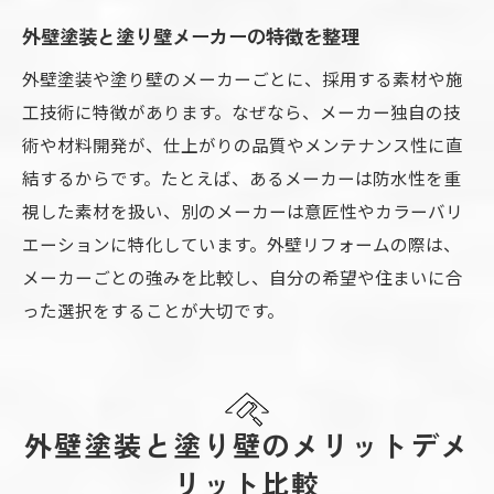
外壁塗装で塗り壁外壁のトラブル事例紹介
外壁塗装と塗り壁メーカーの特徴を整理
外壁塗装で塗り壁外壁の弱点を克服する方
外壁塗装や塗り壁のメーカーごとに、採用する素材や施
法
工技術に特徴があります。なぜなら、メーカー独自の技
外壁塗装と塗り壁の失敗しない判断基準
術や材料開発が、仕上がりの品質やメンテナンス性に直
結するからです。たとえば、あるメーカーは防水性を重
外壁塗装と塗り壁の選択で失敗しない基準
視した素材を扱い、別のメーカーは意匠性やカラーバリ
外壁塗装で塗り壁の後悔を防ぐポイント解
エーションに特化しています。外壁リフォームの際は、
説
メーカーごとの強みを比較し、自分の希望や住まいに合
外壁塗装と塗り壁の判断基準を明確にする
った選択をすることが大切です。
外壁塗装で納得できる塗り壁選びの方法
外壁塗装と塗り壁の満足度を上げる選び方
外壁塗装で後悔しない塗り壁外壁の決め手
外壁塗装と塗り壁のメリットデメ
リット比較