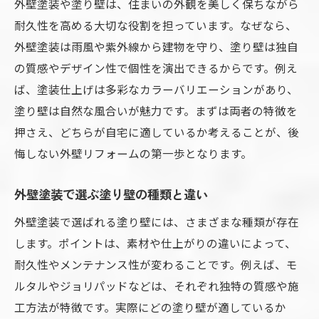
外壁塗装や塗り壁は、住まいの外観を美しく保ちながら
外壁塗装と塗り壁のコスト面を比較検証
耐久性を高める大切な役割を担っています。なぜなら、
外壁塗装で後悔しない選択のコツを紹介
外壁塗装は雨風や紫外線から建物を守り、塗り壁は独自
の質感やデザイン性で個性を演出できるからです。例え
外壁塗装と塗り壁のデザイン性を比較する
ば、塗装仕上げは多彩なカラーバリエーションがあり、
塗り壁外壁の後悔しない選び方のポイント
塗り壁は自然な風合いが魅力です。まずは両者の特徴を
外壁塗装で後悔しない塗り壁選びのコツ
押さえ、どちらが自宅に適しているか考えることが、後
外壁塗装と塗り壁の素材選定ポイント
悔しない外壁リフォームの第一歩となります。
外壁塗装で重視すべきデザイン性とは
外壁塗装と塗り壁の耐久性を見極める
外壁塗装で選ぶ塗り壁の種類と違い
外壁塗装で塗り壁の色選びの注意点
外壁塗装で選ばれる塗り壁には、さまざまな種類が存在
外壁塗装と塗り壁の施工業者の選び方
します。ポイントは、素材や仕上がりの違いによって、
外壁塗装と塗り壁のメンテナンス方法とは
耐久性やメンテナンス性が変わることです。例えば、モ
ルタルやジョリパッドなどは、それぞれ独特の質感や施
外壁塗装と塗り壁の長持ちメンテナンス術
工方法が特徴です。実際にどの塗り壁が適しているか
外壁塗装で塗り壁の汚れ対策を徹底解説