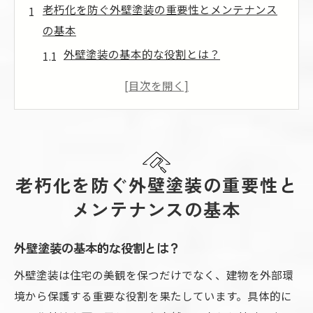
老朽化を防ぐ外壁塗装の重要性とメンテナンス
の基本
外壁塗装の基本的な役割とは？
老朽化を防ぐための定期的なチェックポイ
ント
外壁塗装が家の寿命を延ばす理由
外壁塗装の素材選びが重要な理由
メンテナンス計画の立て方
老朽化を防ぐ外壁塗装の重要性と
プロによるメンテナンスのメリット
メンテナンスの基本
日本の気候が外壁塗装に与える影響と対策を考
える
外壁塗装の基本的な役割とは？
日本特有の気候が外壁に与える影響
外壁塗装は住宅の美観を保つだけでなく、建物を外部環
雨季に備える外壁塗装のポイント
境から保護する重要な役割を果たしています。具体的に
紫外線対策としての外壁塗装