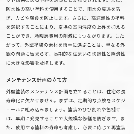
外壁塗装の定期点検の意義
防水性の高い塗料を使用することで、雨水の浸透を防
ぎ、カビや腐食を防止します。さらに、高遮熱性の塗料
住まい全体の耐久性を高める方法
を選択することにより、夏場の室内温度の上昇を抑える
家族でできる簡単な外壁ケア
ことができ、冷暖房費用の削減にもつながります。した
老朽化した外壁塗装のリフォーム事例で学ぶ改
がって、外壁塗装の素材を慎重に選ぶことは、単なる外
善ポイント
観の問題に留まらず、長期的な住まいの快適性と経済性
成功した外壁リフォームの事例
に大きな影響を及ぼします。
リフォームで得られる美観と耐久性の違い
劣化した外壁のリフォーム手順
メンテナンス計画の立て方
予算に応じたリフォーム計画の立て方
外壁塗装のメンテナンス計画を立てることは、住宅の長
プロのリフォームの技術と安全性
寿命化に欠かせません。まずは、定期的な点検をスケジ
最新技術を取り入れた外壁リフォーム
ュールに組み込みましょう。塗装のひび割れや色褪せ
は、早期に発見することで大規模な修繕を防ぎます。ま
た、使用する塗料の寿命も考慮し、必要に応じて再塗装