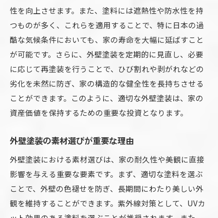
専門家に聞く外壁塗装の基礎知識
性を向上させます。また、塗料には遮熱性や防水性を持
外壁塗装のメンテナンスで家の寿命を延ばす方
つものが多く、これらを適用することで、特に日本の過
法とは
酷な気候条件においても、家の寿命を大幅に延ばすこと
定期的な洗浄で外壁を長持ちさせる
が可能です。さらに、外壁塗装を定期的に見直し、必要
劣化部分の早期修繕の重要性
に応じて再塗装を行うことで、ひび割れや剥がれなどの
劣化を未然に防ぎ、家の構造的な健全性を長持ちさせる
適切な塗料選びで寿命を延ばす
ことができます。このように、適切な外壁塗装は、家の
季節ごとのメンテナンススケジュール
資産価値を保持するための重要な投資となります。
プロのアドバイスを活用する方法
外壁塗装メンテナンスの最新トレンド
外壁塗装の素材選びが重要な理由
外壁塗装を長持ちさせるための予防策と日常ケ
外壁塗装における素材選びは、家の耐久性や美観に直接
ア
影響を与える重要な要素です。まず、適切な塗料を選ぶ
外壁を守る日常ケアのポイント
ことで、外壁の色褪せを防ぎ、長期間にわたり美しい外
劣化を防ぐための予防策
観を維持することができます。紫外線対策として、UVカ
外壁の美観を維持するテクニック
ット効果のある塗料を選ぶことが推奨されます。また、