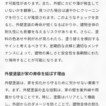
す可能性があります。また、外壁にカビや藻が発生して
ひび割れの原因と修繕方法
いないかを観察し、見つけた場合は速やかにクリーニン
色褪せに対応する新しい塗料
グを行うことが推奨されます。このようなチェックを怠
剥がれた塗装の補修テクニック
ると、外壁塗装の寿命が短くなるばかりか、建物全体の
カビや苔の除去方法
耐久性にも影響を与えるリスクがあります。さらに、塗
外壁汚れを防ぐ予防策
料の色あせや剥がれが見られたら、塗り替えを検討する
劣化サインを見逃さないための習慣
サインと考えるべきです。定期的な点検と適切なメンテ
住まいを守るために知っておくべき外壁塗装の
ナンスによって、建物の美しさと安全性を長期間にわた
基礎知識
り保持することが可能になります。
外壁塗装の種類と特徴
外壁塗装が家の寿命を延ばす理由
適切な塗装時期の見極め方
外壁塗装は、家を劣化から守るために欠かせない要素で
DIYとプロの施工の違い
す。まず、外壁塗装の主な役割は、家の壁を紫外線や雨
塗料の選び方とその影響
風から守ることです。特に、塗膜はバリアとして機能
費用対効果の高い外壁塗装
し、外部からのダメージを防ぐことで、建物全体の耐久