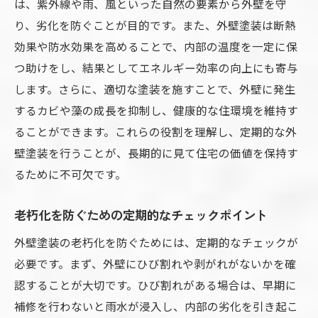
は、紫外線や雨、風といった自然の要素から外壁を守
塩害地域での外壁塗装の注意点
り、劣化を防ぐことが目的です。また、外壁塗装は断熱
季節ごとのメンテナンス方法
効果や防水効果を高めることで、内部の温度を一定に保
つ助けをし、結果としてエネルギー効率の向上にも寄与
気候に応じた塗料の選び方
します。さらに、適切な塗装を施すことで、外壁に発生
外壁塗装の老朽化を見逃さないためのチェック
するカビや藻の成長を抑制し、健康的な住環境を維持す
ポイント
ることができます。これらの役割を理解し、定期的な外
ひび割れや剥がれの早期発見
壁塗装を行うことが、長期的に見て住宅の価値を保持す
色褪せの確認方法
るために不可欠です。
コーキングの状態をチェック
劣化サインとしてのカビや苔
老朽化を防ぐための定期的なチェックポイント
年に一度の外壁点検のすすめ
外壁塗装の老朽化を防ぐためには、定期的なチェックが
プロの点検を依頼すべきタイミング
必要です。まず、外壁にひび割れや剥がれがないかを確
外壁塗装の劣化サインを見極め、適切な対処法
認することが大切です。ひび割れがある場合は、早期に
を学ぶ
補修を行わないと雨水が浸入し、内部の劣化を引き起こ